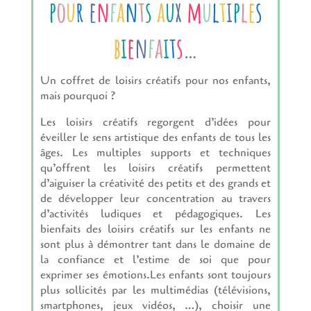
p
o
u
r
e
n
f
a
n
t
s
a
u
x
m
u
l
t
i
p
l
e
s
b
i
e
n
f
a
i
t
s
…
Un coffret de loisirs créatifs pour nos enfants,
mais pourquoi ?
Les loisirs créatifs regorgent d’idées pour
éveiller le sens artistique des enfants de tous les
âges. Les multiples supports et techniques
qu’offrent les loisirs créatifs permettent
d’aiguiser la créativité des petits et des grands et
de développer leur concentration au travers
d’activités ludiques et pédagogiques. Les
bienfaits des loisirs créatifs sur les enfants ne
sont plus à démontrer tant dans le domaine de
la confiance et l’estime de soi que pour
exprimer ses émotions.Les enfants sont toujours
plus sollicités par les multimédias (télévisions,
smartphones, jeux vidéos, …), choisir une