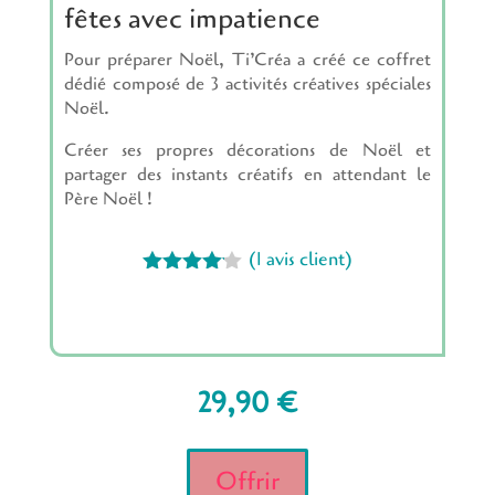
fêtes avec impatience
Pour préparer Noël, Ti’Créa a créé ce coffret
dédié composé de 3 activités créatives spéciales
Noël.
Créer ses propres décorations de Noël et
partager des instants créatifs en attendant le
Père Noël !
(
1
avis client)
Noté
4.00
sur
5 basé
sur
notation
client
29,90
€
Offrir