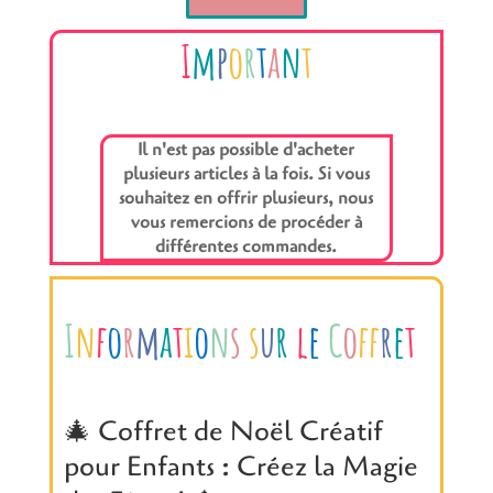
I
m
p
o
r
t
a
n
t
Il n'est pas possible d'acheter
plusieurs articles à la fois. Si vous
souhaitez en offrir plusieurs, nous
vous remercions de procéder à
différentes commandes.
I
n
f
o
r
m
a
t
i
o
n
s
s
u
r
l
e
C
o
f
r
e
t
🎄 Coffret de Noël Créatif
pour Enfants : Créez la Magie