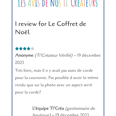
L
e
s
A
v
i
s
d
e
n
o
s
T
i
'
C
r
é
a
t
e
u
r
s
1 review for
Le Coffret de
Noël
Note
4
Anonyme
(Ti'Créateur Vérifié)
–
19 décembre
sur 5
2023
Très bien, mais il n y avait pas assez de corde
pour la couronne. Pas possible d avoir le même
rendu que sur la photo avec un aspect serré
pour la corde?
L’équipe Ti’Créa
(gestionnaire de
boutique)
–
19 décembre 2023