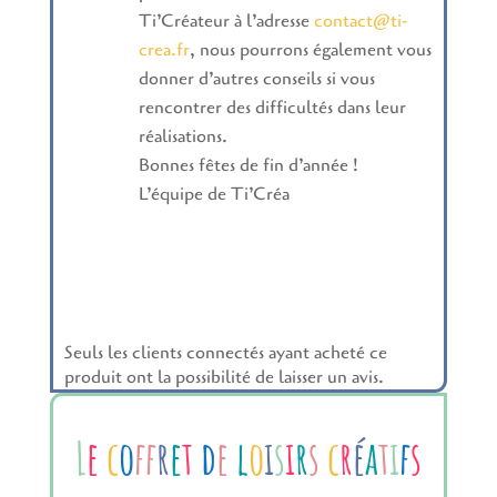
Ti’Créateur à l’adresse
contact@ti-
crea.fr
, nous pourrons également vous
donner d’autres conseils si vous
rencontrer des difficultés dans leur
réalisations.
Bonnes fêtes de fin d’année !
L’équipe de Ti’Créa
Seuls les clients connectés ayant acheté ce
produit ont la possibilité de laisser un avis.
L
e
c
o
f
r
e
t
d
e
l
o
i
s
i
r
s
c
r
é
a
t
i
f
s