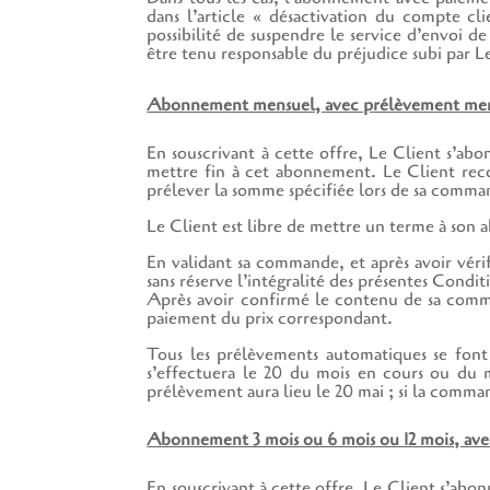
dans l’article « désactivation du compte cl
possibilité de suspendre le service d’envoi 
être tenu responsable du préjudice subi par L
Abonnement mensuel, avec prélèvement men
En souscrivant à cette offre, Le Client s’abo
mettre fin à cet abonnement. Le Client reco
prélever la somme spécifiée lors de sa comma
Le Client est libre de mettre un terme à son
En validant sa commande, et après avoir véri
sans réserve l’intégralité des présentes Condi
Après avoir confirmé le contenu de sa comma
paiement du prix correspondant.
Tous les prélèvements automatiques se fon
s’effectuera le 20 du mois en cours ou du 
prélèvement aura lieu le 20 mai ; si la comman
Abonnement 3 mois ou 6 mois ou 12 mois, avec
En souscrivant à cette offre, Le Client s’abon