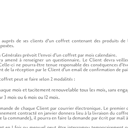
auprès de ses clients d’un coffret contenant des produits de loi
oposées.
 Générales prévoit l’envoi d’un coffret par mois calendaire.
a amené à renseigner un questionnaire. Le Client devra veiller 
 Celle-ci ne pourra être tenue responsable des conséquences d’éven
t de la réception par le Client d’un email de confirmation de pa
ffret peut se faire selon 2 modalités :
que mois et tacitement renouvelable tous les mois, sans eng
 3 mois ou 6 mois ou 12 mois.
ande de chaque Client par courrier électronique. Le premier cof
ment contracté en janvier donnera lieu à la livraison du coffret
la commande), il pourra en faire la demande par écrit par mail à l
ent en 1 fois ou mensuel peut être interrompu temporairement 