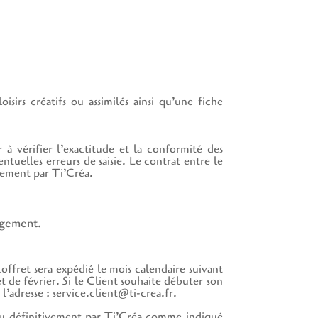
sirs créatifs ou assimilés ainsi qu’une fiche
à vérifier l’exactitude et la conformité des
tuelles erreurs de saisie. Le contrat entre le
iement par Ti’Créa.
agement.
fret sera expédié le mois calendaire suivant
 de février. Si le Client souhaite débuter son
’adresse : service.client@ti-crea.fr.
ou définitivement par Ti’Créa comme indiqué