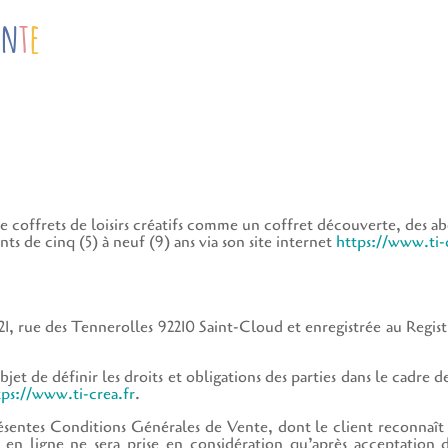
e
n
t
e
de coffrets de loisirs créatifs comme un coffret découverte, des
nts de cinq (5) à neuf (9) ans via son site internet
https://www.ti-c
121, rue des Tennerolles 92210 Saint-Cloud et enregistrée au Re
jet de définir les droits et obligations des parties dans le cadre 
ps://
www.ti-crea.fr
.
ntes Conditions Générales de Vente, dont le client reconnaît av
 ligne ne sera prise en considération qu’après acceptation du