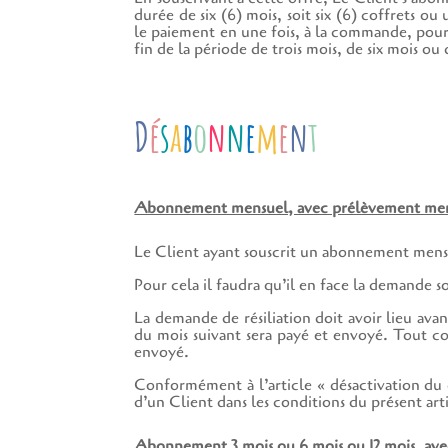
durée de six (6) mois, soit six (6) coffrets o
le paiement en une fois, à la commande, pour 
fin de la période de trois mois, de six mois 
D
é
s
a
b
o
n
n
e
m
e
n
t
Abonnement mensuel, avec prélèvement men
Le Client ayant souscrit un abonnement men
Pour cela il faudra qu’il en face la demande s
La demande de résiliation doit avoir lieu ava
du mois suivant sera payé et envoyé. Tout cof
envoyé.
Conformément à l’article « désactivation du
d’un Client dans les conditions du présent art
Abonnement 3 mois ou 6 mois ou 12 mois, avec