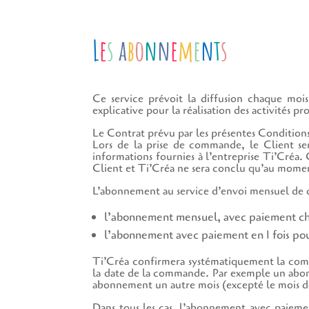
L
e
s
a
b
o
n
n
e
m
e
n
t
s
Ce service prévoit la diffusion chaque mois 
explicative pour la réalisation des activités pr
Le Contrat prévu par les présentes Conditions
Lors de la prise de commande, le Client ser
informations fournies à l’entreprise Ti’Créa.
Client et Ti’Créa ne sera conclu qu’au momen
L’abonnement au service d’envoi mensuel de co
l’abonnement mensuel, avec paiement cha
l’abonnement avec paiement en 1 fois pour
Ti’Créa confirmera systématiquement la comm
la date de la commande. Par exemple un abonne
abonnement un autre mois (excepté le mois de 
Dans tous les cas, l’abonnement avec paiem