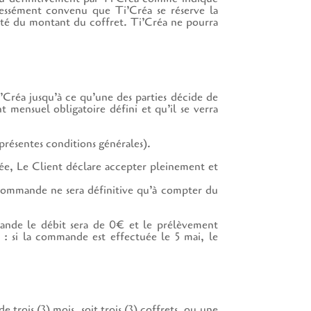
pressément convenu que Ti’Créa se réserve la
bité du montant du coffret. Ti’Créa ne pourra
i’Créa jusqu’à ce qu’une des parties décide de
mensuel obligatoire défini et qu’il se verra
présentes conditions générales).
iée, Le Client déclare accepter pleinement et
 commande ne sera définitive qu’à compter du
ande le débit sera de 0€ et le prélèvement
: si la commande est effectuée le 5 mai, le
trois (3) mois, soit trois (3) coffrets, ou une