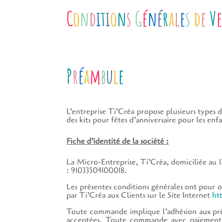
C
o
n
d
i
t
i
o
n
s
G
é
n
é
r
a
l
e
s
d
e
V
P
r
é
a
m
b
u
l
e
L’entreprise Ti’Créa propose plusieurs types 
des kits pour fêtes d’anniversaire pour les enfa
Fiche d’identité de la société :
La Micro-Entreprise, Ti’Créa, domiciliée au 
: 91033504100018.
Les présentes conditions générales ont pour ob
par Ti’Créa aux Clients sur le Site Internet
htt
Toute commande implique l’adhésion aux prése
acceptées. Toute commande avec paiement en