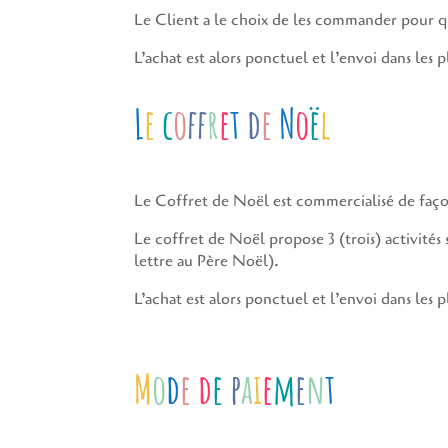
Le Client a le choix de les commander pour quat
L’achat est alors ponctuel et l’envoi dans les p
L
e
c
o
f
r
e
t
d
e
N
o
ë
l
Le Coffret de Noël est commercialisé de faço
Le coffret de Noël propose 3 (trois) activité
lettre au Père Noël).
L’achat est alors ponctuel et l’envoi dans les p
M
o
d
e
d
e
p
a
i
e
m
e
n
t