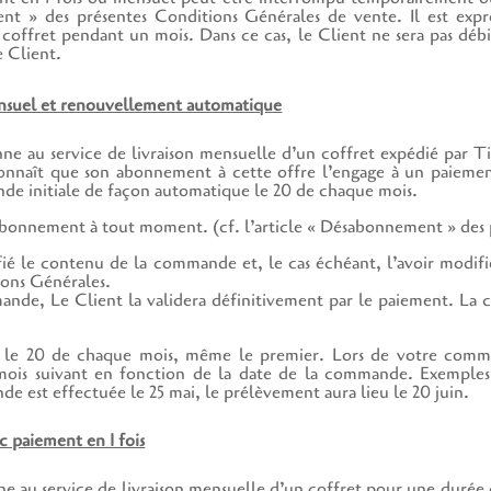
ient » des présentes Conditions Générales de vente. Il est ex
de coffret pendant un mois. Dans ce cas, le Client ne sera pas dé
e Client.
suel et renouvellement automatique
nne au service de livraison mensuelle d’un coffret expédié par T
nnaît que son abonnement à cette offre l’engage à un paiement 
nde initiale de façon automatique le 20 de chaque mois.
 abonnement à tout moment. (cf. l’article « Désabonnement » des 
fié le contenu de la commande et, le cas échéant, l’avoir modif
tions Générales.
nde, Le Client la validera définitivement par le paiement. La
t le 20 de chaque mois, même le premier. Lors de votre comm
mois suivant en fonction de la date de la commande. Exemples 
de est effectuée le 25 mai, le prélèvement aura lieu le 20 juin.
 paiement en 1 fois
ne au service de livraison mensuelle d’un coffret pour une durée de 