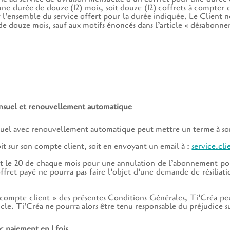
u une durée de douze (12) mois, soit douze (12) coffrets à compter 
l’ensemble du service offert pour la durée indiquée. Le Client n
ou de douze mois, sauf aux motifs énoncés dans l’article « désabon
suel et renouvellement automatique
suel avec renouvellement automatique peut mettre un terme à 
oit sur son compte client, soit en envoyant un email à :
service.cl
nt le 20 de chaque mois pour une annulation de l’abonnement pour
fret payé ne pourra pas faire l’objet d’une demande de résiliatio
 compte client » des présentes Conditions Générales, Ti’Créa 
icle. Ti’Créa ne pourra alors être tenu responsable du préjudice su
 paiement en 1 fois