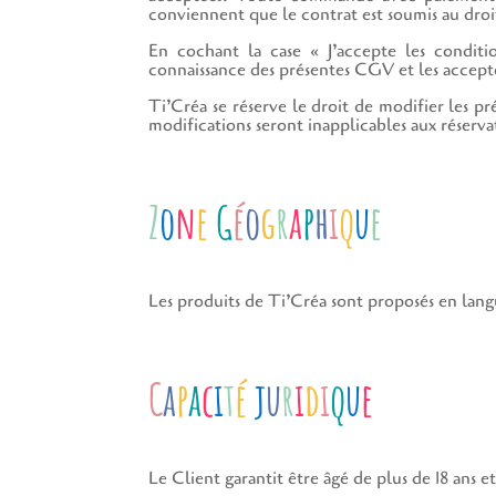
conviennent que le contrat est soumis au droit
En cochant la case « J’accepte les condit
connaissance des présentes CGV et les accepte
Ti’Créa se réserve le droit de modifier les p
modifications seront inapplicables aux réserv
Z
o
n
e
G
é
o
g
r
a
p
h
i
q
u
e
Les produits de Ti’Créa sont proposés en langu
C
a
p
a
c
i
t
é
j
u
r
i
d
i
q
u
e
Le Client garantit être âgé de plus de 18 ans 