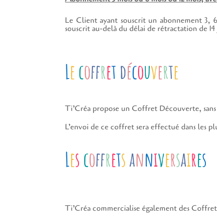
Le Client ayant souscrit un abonnement 3, 
souscrit au-delà du délai de rétractation de 14
L
e
c
o
f
r
e
t
d
é
c
o
u
v
e
r
t
e
Ti’Créa propose un Coffret Découverte, sans 
L’envoi de ce coffret sera effectué dans les plu
L
e
s
c
o
f
r
e
t
s
a
n
n
i
v
e
r
s
a
i
r
e
s
Ti’Créa commercialise également des Coffrets 