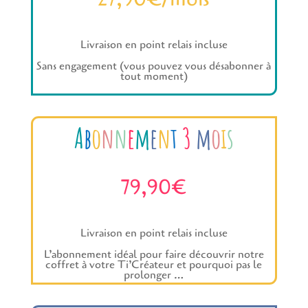
Livraison en point relais incluse
Sans engagement (vous pouvez vous désabonner à
tout moment)
A
b
o
n
n
e
m
e
n
t
3
m
o
i
s
79,90€
Livraison en point relais incluse
L’abonnement idéal pour faire découvrir notre
coffret à votre Ti’Créateur et pourquoi pas le
prolonger …