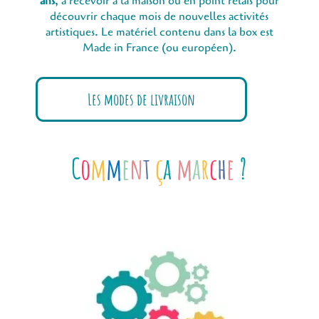
ans
, à recevoir à la maison ou en point relais pour
découvrir chaque mois de nouvelles activités
artistiques. Le matériel contenu dans la box est
Made in France (ou européen).
Les modes de livraison
C
o
m
m
e
n
t
ç
a
m
a
r
c
h
e
?