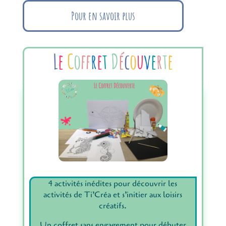
Pour en savoir plus
L
e
C
o
f
r
e
t
D
é
c
o
u
v
e
r
t
e
4 activités inédites pour découvrir les
activités de Ti’Créa et s’initier aux loisirs
créatifs.
Un coffret sans engagement pour débuter