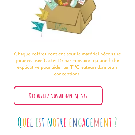
Chaque coffret contient tout le matériel nécessaire
pour réaliser 3 activités par mois ainsi qu’une fiche
explicative pour aider les Ti’Créateurs dans leurs
conceptions.
Découvrez nos abonnements
Q
u
e
l
e
s
t
n
o
t
r
e
e
n
g
a
g
e
m
e
n
t
?