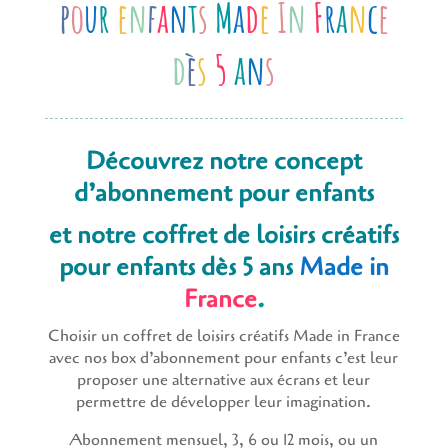
p
o
u
r
e
n
f
a
n
t
s
M
a
d
e
I
n
F
r
a
n
c
e
d
è
s
5
a
n
s
Découvrez notre concept
d’abonnement pour enfants
et notre coffret de loisirs créatifs
pour enfants dès 5 ans
Made in
France
.
Choisir un coffret de loisirs créatifs Made in France
avec nos box d’abonnement pour enfants c’est leur
proposer une alternative aux écrans et leur
permettre de développer leur imagination.
Abonnement mensuel, 3, 6 ou 12 mois, ou un