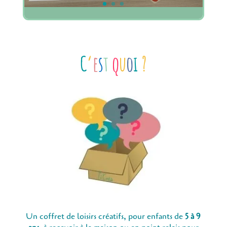
C
‘
e
s
t
q
u
o
i
?
Un coffret de loisirs créatifs, pour enfants de
5 à 9