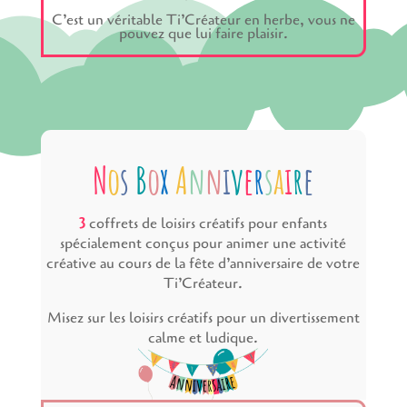
C’est un véritable Ti’Créateur en herbe, vous ne
pouvez que lui faire plaisir.
N
o
s
B
o
x
A
n
n
i
v
e
r
s
a
i
r
e
3
coffrets de loisirs créatifs pour enfants
spécialement conçus pour animer une activité
créative au cours de la fête d’anniversaire de votre
Ti’Créateur.
Misez sur les loisirs créatifs pour un divertissement
calme et ludique.