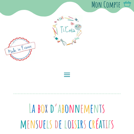
Mon Compte
L
a
b
o
x
d
‘
a
b
o
n
n
e
m
e
n
t
s
m
e
n
s
u
e
l
s
d
e
l
o
i
s
i
r
s
c
r
é
a
t
i
f
s