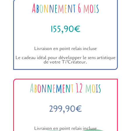
A
b
o
n
n
e
m
e
n
t
6
m
o
i
s
155,90€
Livraison en point relais incluse
Le cadeau idéal pour développer le sens artistique
de votre Ti’Créateur.
A
b
o
n
n
e
m
e
n
t
12
m
o
i
s
299,90€
Livraison en point relais incluse