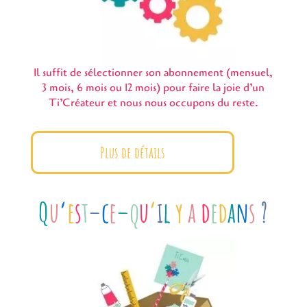
Il suffit de sélectionner son abonnement (mensuel,
3 mois, 6 mois ou 12 mois) pour faire la joie d’un
Ti’Créateur et nous nous occupons du reste.
Plus de détails
Q
u
‘
e
s
t
–
c
e
–
q
u
‘
i
l
y
a
d
e
d
a
n
s
?