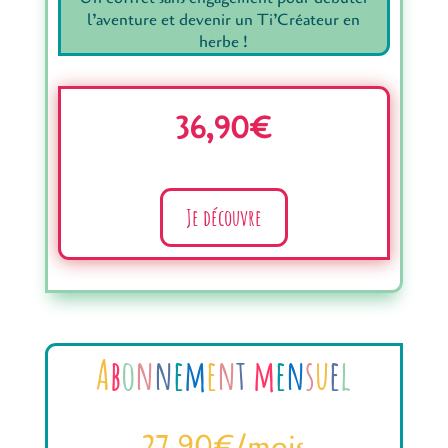
l’aventure et devenir un Ti’Créateur en
herbe !
36,90€
Je découvre
A
b
o
n
n
e
m
e
n
t
m
e
n
s
u
e
l
27,90€/mois