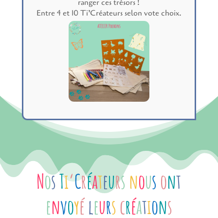
ranger ces trésors !
Entre 4 et 10 Ti’Créateurs selon vote choix.
N
o
s
T
i
‘
C
r
é
a
t
e
u
r
s
n
o
u
s
o
n
t
e
n
v
o
y
é
l
e
u
r
s
c
r
é
a
t
i
o
n
s