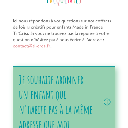
Ici nous répondons à vos questions sur nos coffrets
de loisirs créatifs pour enfants Made in France
Ti’Créa. Si vous ne trouvez pas la réponse à votre
question n’hésitez pas à nous écrire à l’adresse :
contact@ti-crea.fr
.
Je souhaite abonner
un enfant qui
n'habite pas à la même
adresse que moi