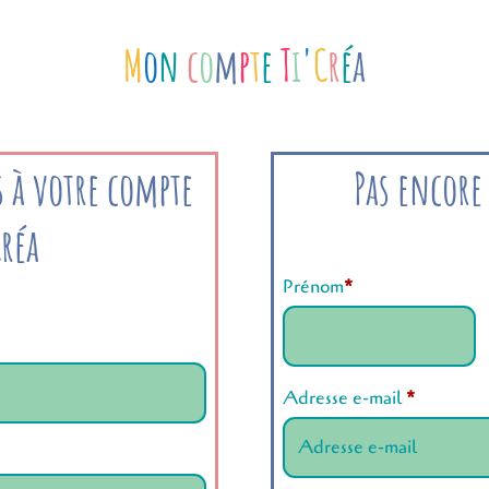
M
o
n
c
o
m
p
t
e
T
i
'
C
r
é
a
 à votre compte
Pas encore
Créa
Prénom
*
Adresse e-mail
*