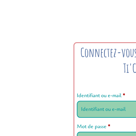
Connectez-vous
Ti'
Identifiant ou e-mail
*
Mot de passe
*