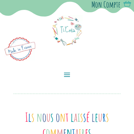
Mon Compte
I
l
s
n
o
u
s
o
n
t
l
a
i
s
s
é
l
e
u
r
s
c
o
m
m
e
n
t
a
i
r
e
s